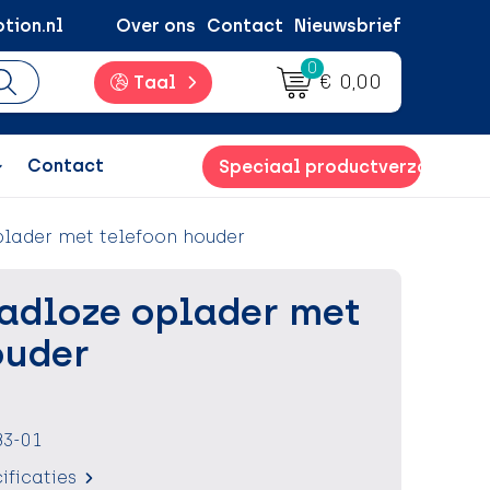
tion.nl
Over ons
Contact
Nieuwsbrief
0
€ 0,00
Taal
Contact
Speciaal productverzoek
plader met telefoon houder
aadloze oplader met
ouder
83-01
ificaties