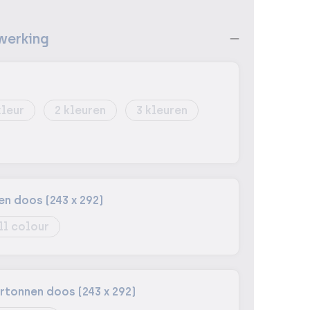
werking
2
3
n doos (243 x 292)
ll colour
tonnen doos (243 x 292)