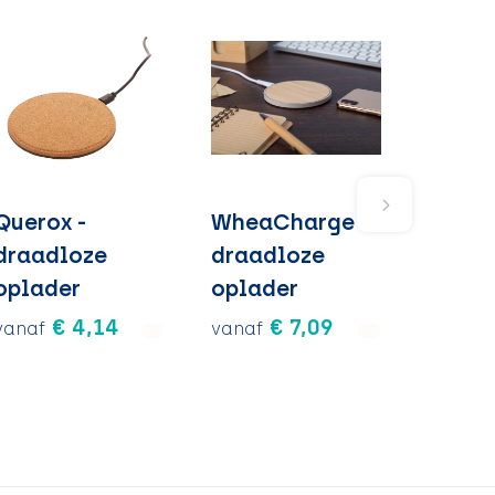
Querox -
WheaCharge -
draadloze
draadloze
oplader
oplader
€ 4,14
€ 7,09
vanaf
vanaf