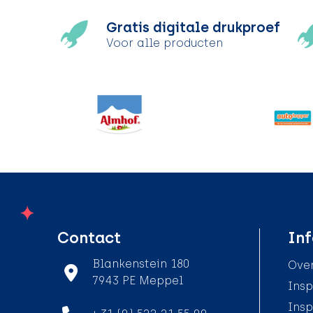
Gratis digitale drukproef
Voor alle producten
Contact
Inf
Blankenstein 180
Over
7943 PE Meppel
Insp
Insp