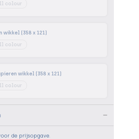
ll colour
wikkel (358 x 121)
ll colour
ieren wikkel (358 x 121)
ll colour
n
voor de prijsopgave.