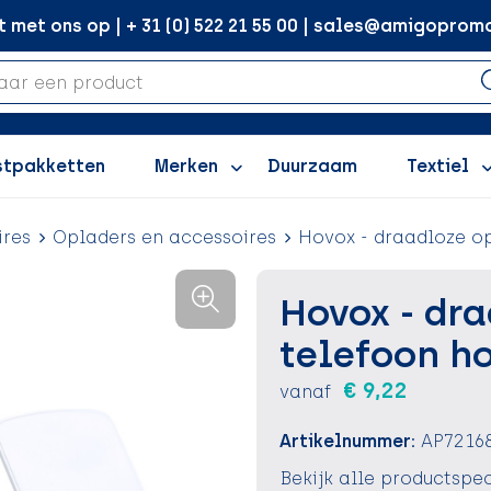
met ons op | + 31 (0) 522 21 55 00 | sales@amigopromo
stpakketten
Merken
Duurzaam
Textiel
ires
Opladers en accessoires
Hovox - draadloze o
Hovox - dr
telefoon h
€ 9,22
vanaf
Artikelnummer:
AP7216
Bekijk alle productspec