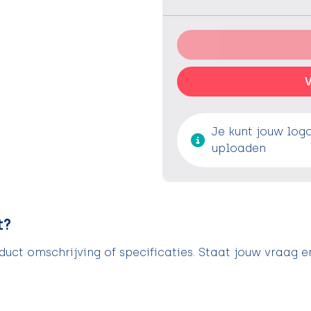
V
Je kunt jouw log
uploaden
t?
uct omschrijving of specificaties. Staat jouw vraag e