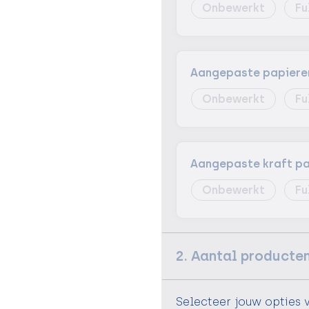
Onbewerkt
Fu
Aangepaste papieren 
Onbewerkt
Fu
Aangepaste kraft pap
Onbewerkt
Fu
2. Aantal producte
Selecteer jouw opties 