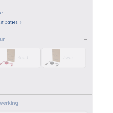
21
ificaties
eur
Rood
Zwart
ewerking