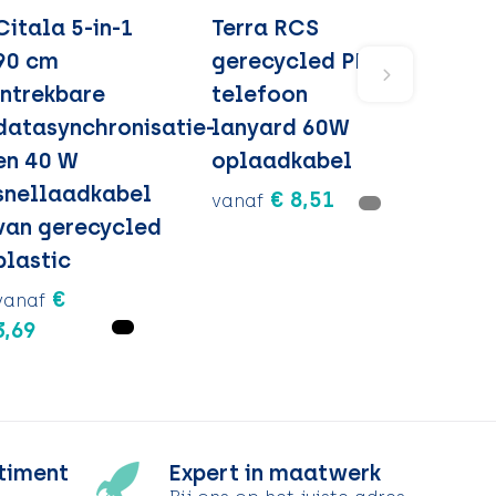
Citala 5-in-1
Terra RCS
90 cm
gerecycled PET
intrekbare
telefoon
datasynchronisatie-
lanyard 60W
en 40 W
oplaadkabel
snellaadkabel
€ 8,51
vanaf
van gerecycled
plastic
€
vanaf
3,69
timent
Expert in maatwerk