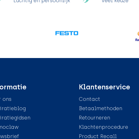
Luchtig en persoonlijk
Veel keuze
ormatie
Klantenservice
 ons
Contact
iratieblog
Betaalmethoden
iratiegidsen
Retourneren
moclaw
Klachtenprocedure
wsbrief
Product Recall