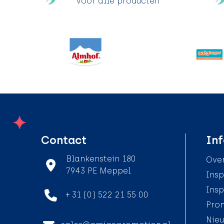
Voor alle producten
Contact
Inf
Blankenstein 180
Over
7943 PE Meppel
Insp
Insp
+ 31 (0) 522 21 55 00
Pro
Nieu