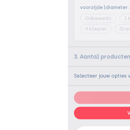
voorzijde (diameter
Onbewerkt
1
4
Gra
3. Aantal producte
Selecteer jouw opties 
V