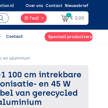
tion.nl
Over ons
Contact
Nieuwsbrief
0
€ 0,00
Taal
Contact
Speciaal productverzoek
ic en aluminium
-1 100 cm intrekbare
onisatie- en 45 W
bel van gerecycled
 aluminium