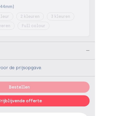
: 44mm)
2
3
veren
Full colour
n
voor de prijsopgave.
Bestellen
rijblijvende offerte