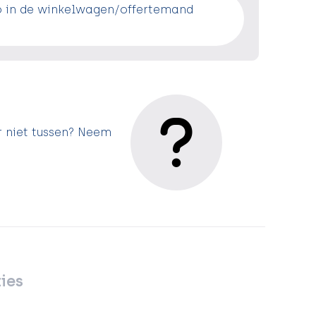
o in de winkelwagen/offertemand
r niet tussen? Neem
ies