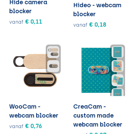
Hide camera
Sleutelhangers en Lanyards
Sleutelhangers en Lanyards
Vesten
Verrekijkers
Hideo - webcam
blocker
blocker
Snoepgoed
Snoepgoed
Voedselcontainers
€ 0,11
vanaf
€ 0,18
vanaf
Spellen voor binnen en buiten
Spellen voor binnen en buiten
Vrije tijd
Sport
Sport
Waterflessen
Tassen
Tassen
Zonnebrandcrémes en sprays
Themapakketten
Themapakketten
Zonnebrillen, hoezen en accessoires
Veiligheid, Auto en Fiets
Veiligheid, Auto en Fiets
Zomer
Zomer
WooCam -
CreaCam -
webcam blocker
custom made
Waterflesjes
Waterflesjes
webcam blocker
€ 0,76
vanaf