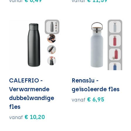
€ 6,49
€ 11,59
vanaf
vanaf
CALEFRIO -
Renaslu -
Verwarmende
geïsoleerde fles
dubbelwandige
€ 6,95
vanaf
fles
€ 10,20
vanaf