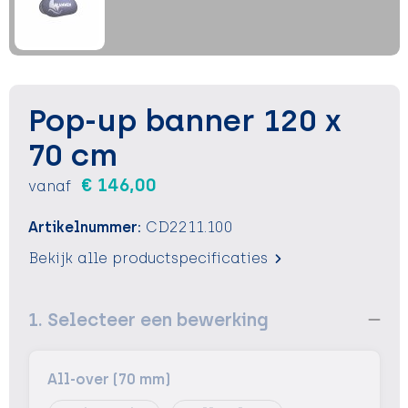
Sleutelhangers en Lanyards
Sleutelhangers en Lanyards
Vesten
Verrekijkers
Snoepgoed
Snoepgoed
Voedselcontainers
Spellen voor binnen en buiten
Spellen voor binnen en buiten
Vrije tijd
Pop-up banner 120 x
Sport
Sport
Waterflessen
70 cm
€ 146,00
vanaf
Tassen
Tassen
Zonnebrandcrémes en sprays
Artikelnummer:
CD2211.100
Themapakketten
Themapakketten
Zonnebrillen, hoezen en accessoires
Bekijk alle productspecificaties
Veiligheid, Auto en Fiets
Veiligheid, Auto en Fiets
1. Selecteer een bewerking
Zomer
Zomer
Waterflesjes
Waterflesjes
All-over (70 mm)